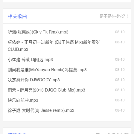
相关歌曲
是不是在找它？！
听海(张惠妹)(Ck v Tk Rmx).mp3
08-10
卓依婷 - 正月初一过新年 (DJ王伟然 Mix)新年贺岁
08-10
CLUB.mp3
小崔建 碎爱 Dj阿远.mp3
08-10
别问我是谁(McYaoyao Remix)冯提莫.mp3
08-10
决定离开你 DJWOODY.mp3
08-10
雨禾 - 醉月亮(2013 DJQQ Club Mix).mp3
08-10
快乐向前冲.mp3
08-10
徐子崴-大时代(dj-Jesse remix).mp3
08-10