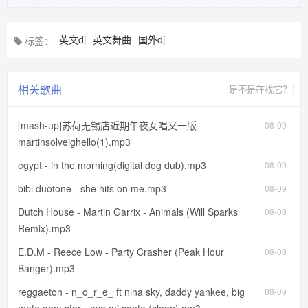
英文dj
英文舞曲
国外dj
标签：
相关歌曲
是不是在找它？！
[mash-up]苏荷无锡店近期午夜女唱又一版
08-09
martinsolveighello(1).mp3
egypt - in the morning(digital dog dub).mp3
08-09
bibi duotone - she hits on me.mp3
08-09
Dutch House - Martin Garrix - Animals (Will Sparks
08-09
Remix).mp3
E.D.M - Reece Low - Party Crasher (Peak Hour
08-09
Banger).mp3
reggaeton - n_o_r_e_ ft nina sky, daddy yankee, big
08-09
mato gem star - oye mi canto (clean).mp3