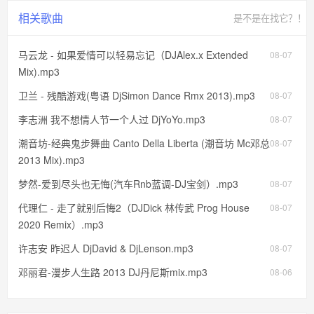
相关歌曲
是不是在找它？！
马云龙 - 如果爱情可以轻易忘记（DJAlex.x Extended
08-07
Mix).mp3
卫兰 - 残酷游戏(粤语 DjSimon Dance Rmx 2013).mp3
08-07
李志洲 我不想情人节一个人过 DjYoYo.mp3
08-07
潮音坊-经典鬼步舞曲 Canto Della Liberta (潮音坊 Mc邓总
08-07
2013 Mix).mp3
梦然-爱到尽头也无悔(汽车Rnb蓝调-DJ宝剑）.mp3
08-07
代理仁 - 走了就别后悔2（DJDick 林传武 Prog House
08-07
2020 Remix）.mp3
许志安 昨迟人 DjDavid & DjLenson.mp3
08-07
邓丽君-漫步人生路 2013 DJ丹尼斯mix.mp3
08-06