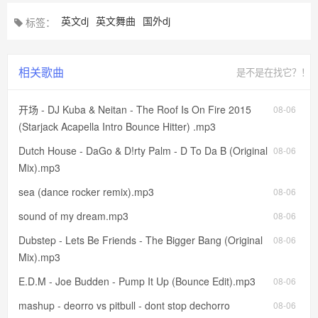
英文dj
英文舞曲
国外dj
标签：
相关歌曲
是不是在找它？！
开场 - DJ Kuba & Neitan - The Roof Is On Fire 2015
08-06
(Starjack Acapella Intro Bounce Hitter) .mp3
Dutch House - DaGo & D!rty Palm - D To Da B (Original
08-06
Mix).mp3
sea (dance rocker remix).mp3
08-06
sound of my dream.mp3
08-06
Dubstep - Lets Be Friends - The Bigger Bang (Original
08-06
Mix).mp3
E.D.M - Joe Budden - Pump It Up (Bounce Edit).mp3
08-06
mashup - deorro vs pitbull - dont stop dechorro
08-06