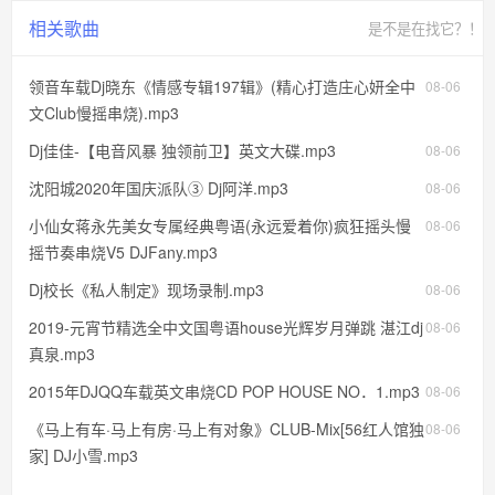
相关歌曲
是不是在找它？！
领音车载Dj晓东《情感专辑197辑》(精心打造庄心妍全中
08-06
文Club慢摇串烧).mp3
Dj佳佳-【电音风暴 独领前卫】英文大碟.mp3
08-06
沈阳城2020年国庆派队③ Dj阿洋.mp3
08-06
小仙女蒋永先美女专属经典粤语(永远爱着你)疯狂摇头慢
08-06
摇节奏串烧V5 DJFany.mp3
Dj校长《私人制定》现场录制.mp3
08-06
2019-元宵节精选全中文国粤语house光辉岁月弹跳 湛江dj
08-06
真泉.mp3
2015年DJQQ车载英文串烧CD POP HOUSE NO．1.mp3
08-06
《马上有车·马上有房·马上有对象》CLUB-Mix[56红人馆独
08-06
家] DJ小雪.mp3