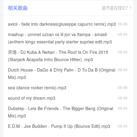
相关歌曲
是不是在找它？！
avicii - fade into darkness(giuseppe capurro remix).mp3
08-06
mashup - ummet ozcan vs lil jon vs ftampa - smash
08-06
(anthem kingz essential party starter suprise edit.mp3
开场 - DJ Kuba & Neitan - The Roof Is On Fire 2015
08-06
(Starjack Acapella Intro Bounce Hitter) .mp3
Dutch House - DaGo & D!rty Palm - D To Da B (Original
08-06
Mix).mp3
sea (dance rocker remix).mp3
08-06
sound of my dream.mp3
08-06
Dubstep - Lets Be Friends - The Bigger Bang (Original
08-06
Mix).mp3
E.D.M - Joe Budden - Pump It Up (Bounce Edit).mp3
08-06