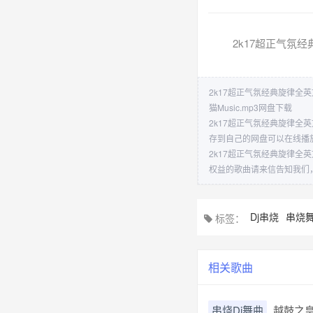
2k17超正气氛经典
2k17超正气氛经典旋律全英文
猫Music.mp3网盘下载
2k17超正气氛经典旋律全英
存到自己的网盘可以在线播
2k17超正气氛经典旋律全英
权益的歌曲请来信告知我们
Dj串烧
串烧
标签：
相关歌曲
串烧Dj舞曲
越鼓之皇