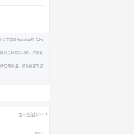
全英文越鼓House串烧-DJ夜
载速度还是非常可以的。资源转
不存储任何数据，如有侵害到您
是不是在找它？！
08-08