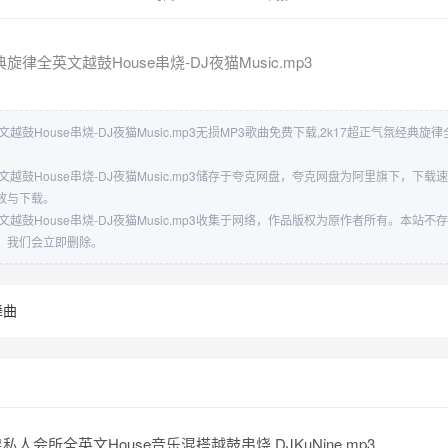
旋律全英文越鼓House串烧-DJ夜猫Music.mp3
越鼓House串烧-DJ夜猫Music.mp3无损MP3歌曲免费下载,2k17超正气氛经典旋律
文越鼓House串烧-DJ夜猫Music.mp3储存于夸克网盘，夸克网盘为阿里旗下，下
放与下载。
文越鼓House串烧-DJ夜猫Music.mp3收集于网络，作品版权为原作者所有。本站
，我们会立即删除。
舞曲
私人会所全英文House音乐混搭越鼓串烧 DJKuNine.mp3