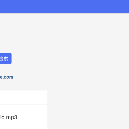
.com
c.mp3