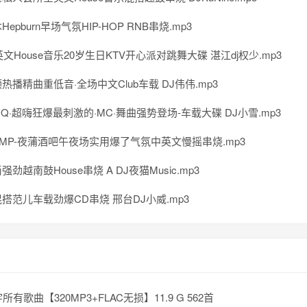
epburn早场气氛HIP-HOP RNB串烧.mp3
中英文House音乐20岁生日KTV开心派对跳舞大碟 湛江dj权少.mp3
热播精曲重低音·全场中文Club车载 DJ伟伟.mp3
新HQ·超嗨狂爆最刺激的·MC·舞曲强势登场-车载大碟 DJ小雪.mp3
DMP-夜蒲酒吧午夜场实用爆了气氛中英文慢摇串烧.mp3
劲越南鼓House串烧 A DJ夜猫Music.mp3
搭范儿车载劲爆CD串烧 邢台DJ小威.mp3
所有歌曲【320MP3+FLAC无损】11.9 G 562首