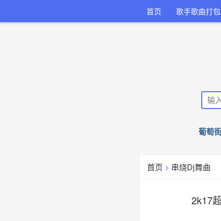
首页
歌手歌曲打包
葡萄街
首页
>
串烧Dj舞曲
2k17