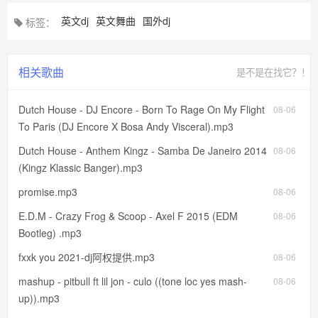
英文dj
英文舞曲
国外dj
标签：
相关歌曲
是不是在找它？！
Dutch House - DJ Encore - Born To Rage On My Flight
08-06
To Paris (DJ Encore X Bosa Andy Visceral).mp3
Dutch House - Anthem Kingz - Samba De Janeiro 2014
08-06
(Kingz Klassic Banger).mp3
promise.mp3
08-06
E.D.M - Crazy Frog & Scoop - Axel F 2015 (EDM
08-06
Bootleg) .mp3
fxxk you 2021-dj阿权提供.mp3
08-06
mashup - pitbull ft lil jon - culo ((tone loc yes mash-
08-06
up)).mp3