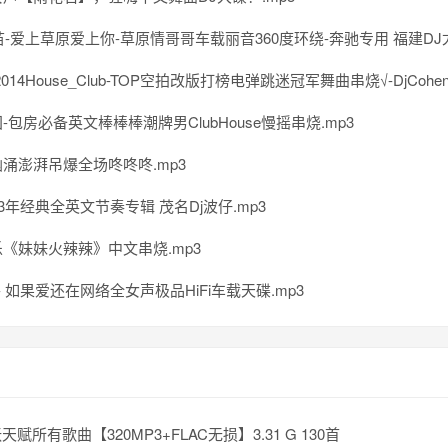
火苗-爱上草原爱上你-草原情哥哥车载丽音360度环绕-奔驰专用 福建DJ尤
14House_Club-TOP空拍改版打榜电弹跳迷冠军舞曲串烧√-DjCoheny(myj Stud
-包房必备英文棒棒棒潮牌男ClubHouse慢摇串烧.mp3
涌澎湃吊爆全场咚咚咚.mp3
13年经典全英文节奏专辑 茂名Dj波仔.mp3
《妹妹火辣辣》中文串烧.mp3
 - 如果爱还在网络全女声极品HiFi车载天碟.mp3
张天赋所有歌曲【320MP3+FLAC无损】3.31 G 130首