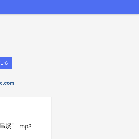
.com
烧！.mp3