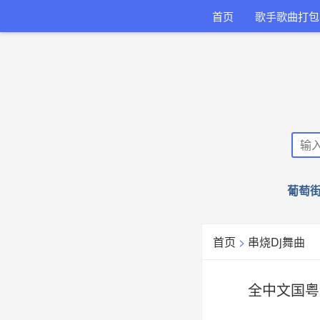
首页
歌手歌曲打包
葡萄街
首页
>
串烧Dj舞曲
全中文国粤