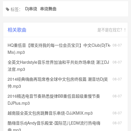
Dj串烧
串烧舞曲
标签：
相关歌曲
是不是在找它？！
HQ重低音【赠支持我的每一位会员宝贝】中文Club(DjTk-
08-07
Mix).mp3
全英文Hardstyle音乐世界加油和平共处炸场串烧 湛江DJ
08-07
法官.mp3
2014经典嗨曲再现席卷全球中文包房终极篇 潮音坊Dj吴
08-07
帅.mp3
2016精选电音节奏熟悉旋律BB重低音超级重慢节奏
08-07
DJPlus.mp3
越南鼓全英文包房跳舞音乐串烧-DJJKMIX.mp3
08-07
酷嗨音乐djAndy音乐殿堂-国际范儿EDM流行热电嗨
08-07
曲.mp3