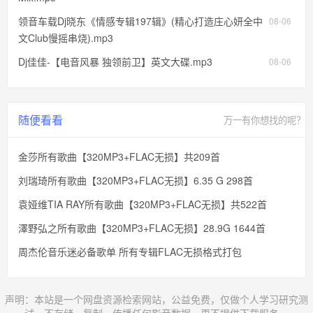
领音车载Dj晓东《情感专辑197辑》(精心打造庄心妍全中
08-06
文Club慢摇串烧).mp3
Dj佳佳-【电音风暴 独领前卫】英文大碟.mp3
08-06
随便看看
万一有你想找的呢？
金莎所有歌曲【320MP3+FLAC无损】共209首
刘瑞琦所有歌曲【320MP3+FLAC无损】6.35 G 298首
袁娅维TIA RAY所有歌曲【320MP3+FLAC无损】共522首
澤野弘之所有歌曲【320MP3+FLAC无损】28.9G 1644首
周杰伦音乐迷必备歌单 所有专辑FLAC无损格式打包
声明：本站是一个网盘资源检索网站，公益免费，仅做个人学习研究测
试，不存储、复制、传播任何影音数据，更不提供下载服务。