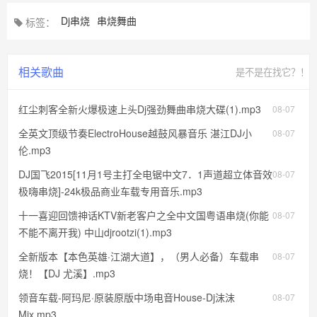
Dj串烧
串烧舞曲
标签：
相关歌曲
是不是在找它？！
红尘刺客全新火爆极速上头Dj强劲舞曲串烧大碟(1).mp3
08-07
全英文顶级节奏ElectroHouse越鼓风暴音乐 湛江DJ小
08-07
伦.mp3
DJ国飞2015[11月1号主打全电锯中文7．1声道超立体音效
08-07
极嗨串烧]-24k极品商业车载专用音乐.mp3
十一喜迎回馈神话KTV新老客户之全中文国粤语串烧(你能
08-07
不能不离开我) 中山djrootzi(1).mp3
全新版本【本色英雄·江湖大道】，（男人必备）车载串
08-07
烧！【DJ 尤溪】.mp3
领音车载-阿玛尼·原装原版中场电音House-Dj沫沫
08-07
Mix.mp3