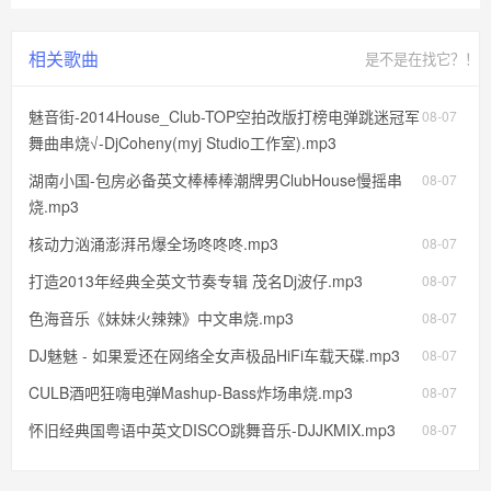
相关歌曲
是不是在找它？！
魅音街-2014House_Club-TOP空拍改版打榜电弹跳迷冠军
08-07
舞曲串烧√-DjCoheny(myj Studio工作室).mp3
湖南小国-包房必备英文棒棒棒潮牌男ClubHouse慢摇串
08-07
烧.mp3
核动力汹涌澎湃吊爆全场咚咚咚.mp3
08-07
打造2013年经典全英文节奏专辑 茂名Dj波仔.mp3
08-07
色海音乐《妹妹火辣辣》中文串烧.mp3
08-07
DJ魅魅 - 如果爱还在网络全女声极品HiFi车载天碟.mp3
08-07
CULB酒吧狂嗨电弹Mashup-Bass炸场串烧.mp3
08-07
怀旧经典国粤语中英文DISCO跳舞音乐-DJJKMIX.mp3
08-07