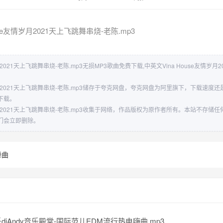
use友情岁月2021天上飞跳舞串烧-老陈.mp3
月2021天上飞跳舞串烧-老陈.mp3无损MP3歌曲免费下载,中英文Vina House友情岁月
情岁月2021天上飞跳舞串烧-老陈.mp3储存于夸克网盘，夸克网盘为阿里旗下，下载速
下载。
情岁月2021天上飞跳舞串烧-老陈.mp3收集于网络，作品版权为原作者所有。本站不存
们会立即删除。
舞曲
djAndy音乐殿堂-国际范儿EDM流行热电嗨曲.mp3