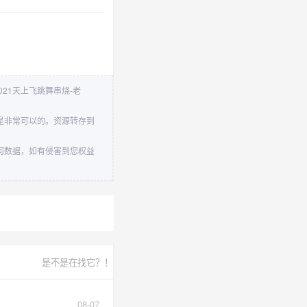
2021天上飞跳舞串烧-老
度还是非常可以的。资源转存到
储任何数据，如有侵害到您权益
是不是在找它？！
08-07