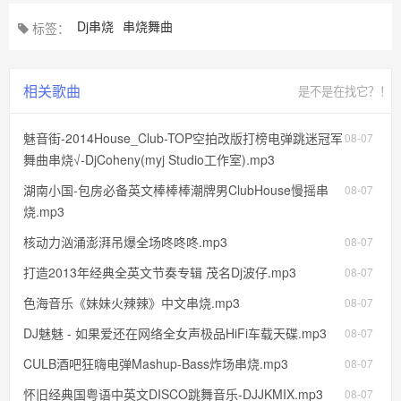
Dj串烧
串烧舞曲
标签：
相关歌曲
是不是在找它？！
魅音街-2014House_Club-TOP空拍改版打榜电弹跳迷冠军
08-07
舞曲串烧√-DjCoheny(myj Studio工作室).mp3
湖南小国-包房必备英文棒棒棒潮牌男ClubHouse慢摇串
08-07
烧.mp3
核动力汹涌澎湃吊爆全场咚咚咚.mp3
08-07
打造2013年经典全英文节奏专辑 茂名Dj波仔.mp3
08-07
色海音乐《妹妹火辣辣》中文串烧.mp3
08-07
DJ魅魅 - 如果爱还在网络全女声极品HiFi车载天碟.mp3
08-07
CULB酒吧狂嗨电弹Mashup-Bass炸场串烧.mp3
08-07
怀旧经典国粤语中英文DISCO跳舞音乐-DJJKMIX.mp3
08-07