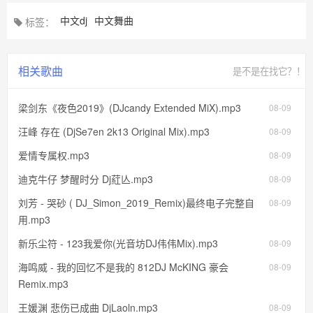
中文dj
中文舞曲
标签：
相关歌曲
是不是在找它？！
梁剑东《夜色2019》(DJcandy Extended MiX).mp3
08-09
汪峰 存在 (DjSe7en 2k13 Original Mix).mp3
08-09
爱情专属权.mp3
08-09
迪克牛仔 梦醒时分 Dj葒亾.mp3
08-09
刘芳 - 哭砂 ( DJ_Simon_2019_Remix)最终电子完整自
08-09
用.mp3
新乐尘符 - 123我爱你(光音坊DJ伟伟Mix).mp3
08-09
海鸣威 - 我的回忆不是我的 812DJ McKING 豪会
08-09
Remix.mp3
王媛渊 悲伤已成曲 DjLaoln.mp3
08-09