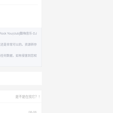
ck You(club]酷嗨音乐-DJ
下载速度还是非常可以的。资源转存
站不存储任何数据，如有侵害到您权
是不是在找它？！
08-06