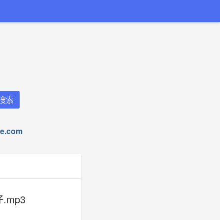
.com
仔.mp3