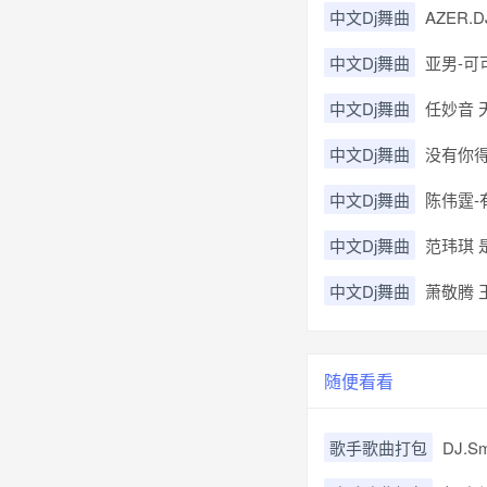
中文Dj舞曲
AZER.D
中文Dj舞曲
亚男-可可
中文Dj舞曲
任妙音 
中文Dj舞曲
没有你得日
中文Dj舞曲
陈伟霆-有
中文Dj舞曲
范玮琪 是
中文Dj舞曲
萧敬腾 王
随便看看
歌手歌曲打包
DJ.