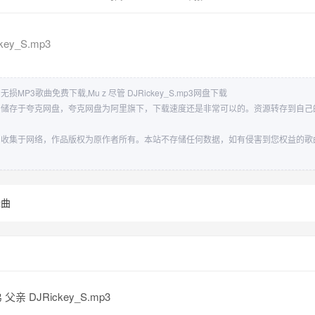
key_S.mp3
.mp3无损MP3歌曲免费下载,Mu z 尽管 DJRickey_S.mp3网盘下载
ey_S.mp3储存于夸克网盘，夸克网盘为阿里旗下，下载速度还是非常可以的。资源转存到
ey_S.mp3收集于网络，作品版权为原作者所有。本站不存储任何数据，如有侵害到您权益
舞曲
父亲 DJRickey_S.mp3