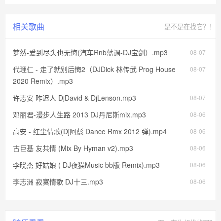
相关歌曲
是不是在找它？！
梦然-爱到尽头也无悔(汽车Rnb蓝调-DJ宝剑）.mp3
08-07
代理仁 - 走了就别后悔2（DJDick 林传武 Prog House
08-07
2020 Remix）.mp3
许志安 昨迟人 DjDavid & DjLenson.mp3
08-07
邓丽君-漫步人生路 2013 DJ丹尼斯mix.mp3
08-06
高安 - 红尘情歌(Dj阿彪 Dance Rmx 2012 弹).mp4
08-06
古巨基 友共情 (Mix By Hyman v2).mp3
08-06
李晓杰 好姑娘 ( DJ夜猫Music bb版 Remix).mp3
08-06
李志洲 寂寞情歌 DJ十三.mp3
08-06