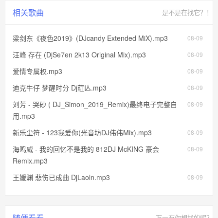
相关歌曲
是不是在找它？！
梁剑东《夜色2019》(DJcandy Extended MiX).mp3
08-09
汪峰 存在 (DjSe7en 2k13 Original Mix).mp3
08-09
爱情专属权.mp3
08-09
迪克牛仔 梦醒时分 Dj葒亾.mp3
08-09
刘芳 - 哭砂 ( DJ_Simon_2019_Remix)最终电子完整自
08-09
用.mp3
新乐尘符 - 123我爱你(光音坊DJ伟伟Mix).mp3
08-09
海鸣威 - 我的回忆不是我的 812DJ McKING 豪会
08-09
Remix.mp3
王媛渊 悲伤已成曲 DjLaoln.mp3
08-09
随便看看
万一有你想找的呢？