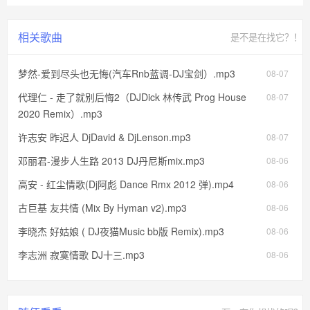
相关歌曲
是不是在找它？！
梦然-爱到尽头也无悔(汽车Rnb蓝调-DJ宝剑）.mp3
08-07
代理仁 - 走了就别后悔2（DJDick 林传武 Prog House
08-07
2020 Remix）.mp3
许志安 昨迟人 DjDavid & DjLenson.mp3
08-07
邓丽君-漫步人生路 2013 DJ丹尼斯mix.mp3
08-06
高安 - 红尘情歌(Dj阿彪 Dance Rmx 2012 弹).mp4
08-06
古巨基 友共情 (Mix By Hyman v2).mp3
08-06
李晓杰 好姑娘 ( DJ夜猫Music bb版 Remix).mp3
08-06
李志洲 寂寞情歌 DJ十三.mp3
08-06