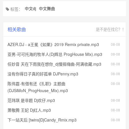
中文dj
中文舞曲
标签：
相关歌曲
是不是在找它？！
AZER.DJ - a王冕《如果》2019 Remix private.mp3
08-08
亚男-可可托海的牧羊人(Dj辉总 ProgHouse Mix).mp3
08-08
任妙音 天在下雨我在想你_dj慢摇嗨曲-阿满收藏.mp3
08-08
没有你得日子真的好孤单 DJPenny.mp3
08-08
陈伟霆-有借有还《扎职》主题曲
08-08
(DJSiMoN_ProgHouse_Mix).mp3
范玮琪 是非题 Dj欢仔.mp3
08-08
萧敬腾 王妃 Dj红人.mp3
08-08
下一站天后 [twins]DjCandy_Rmix.mp3
08-08