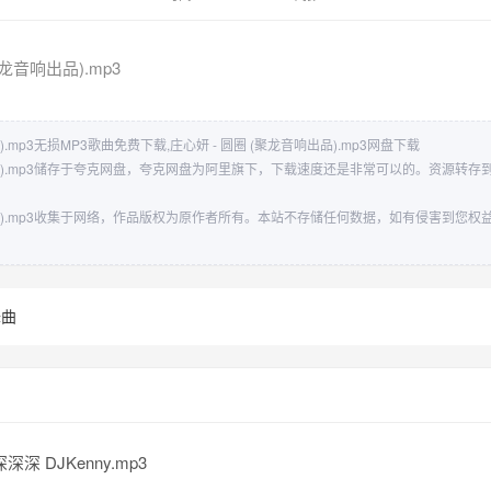
聚龙音响出品).mp3
).mp3无损MP3歌曲免费下载,庄心妍 - 圆圈 (聚龙音响出品).mp3网盘下载
响出品).mp3储存于夸克网盘，夸克网盘为阿里旗下，下载速度还是非常可以的。资源转
响出品).mp3收集于网络，作品版权为原作者所有。本站不存储任何数据，如有侵害到您
舞曲
深深 DJKenny.mp3