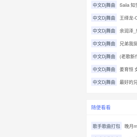
中文Dj舞曲
Saiia 知
中文Dj舞曲
王绎龙-O
中文Dj舞曲
余润泽_想
中文Dj舞曲
兄弟我挺你(
中文Dj舞曲
(老歌新作
中文Dj舞曲
姜育恒 女
中文Dj舞曲
最好的兄弟
随便看看
歌手歌曲打包
晚月m