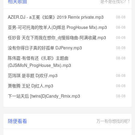
相关歌曲
是不是在找它？！
AZER.DJ - a王冕《如果》2019 Remix private.mp3
08-08
亚男-可可托海的牧羊人(Dj辉总 ProgHouse Mix).mp3
08-08
任妙音 天在下雨我在想你_dj慢摇嗨曲-阿满收藏.mp3
08-08
没有你得日子真的好孤单 DJPenny.mp3
08-08
陈伟霆-有借有还《扎职》主题曲
08-08
(DJSiMoN_ProgHouse_Mix).mp3
范玮琪 是非题 Dj欢仔.mp3
08-08
萧敬腾 王妃 Dj红人.mp3
08-08
下一站天后 [twins]DjCandy_Rmix.mp3
08-08
随便看看
万一有你想找的呢？