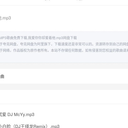
mp3
MP3歌曲免费下载,我爱你你却爱着他.mp3网盘下载
储存于夸克网盘，夸克网盘为阿里旗下，下载速度还是非常可以的。资源转存到自己的网
收集于网络，作品版权为原作者所有。本站不存储任何数据，如有侵害到您权益的歌曲请
舞曲
爱 DJ McYy.mp3
小白脸（DJ王绎龙Remix）.mp3