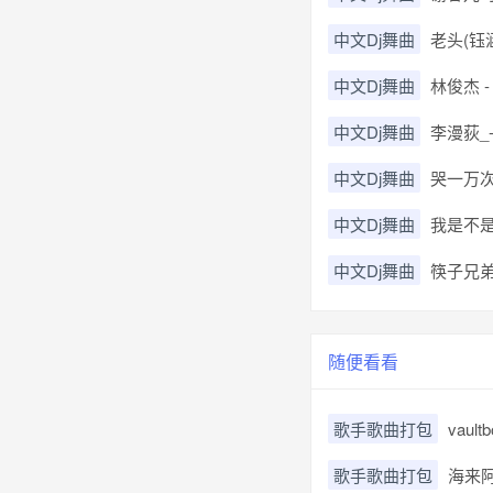
中文Dj舞曲
老头(钰涵
中文Dj舞曲
林俊杰 - 
中文Dj舞曲
李漫荻_-_
中文Dj舞曲
哭一万次够
中文Dj舞曲
我是不是你
中文Dj舞曲
筷子兄弟 
随便看看
歌手歌曲打包
vaul
歌手歌曲打包
海来阿