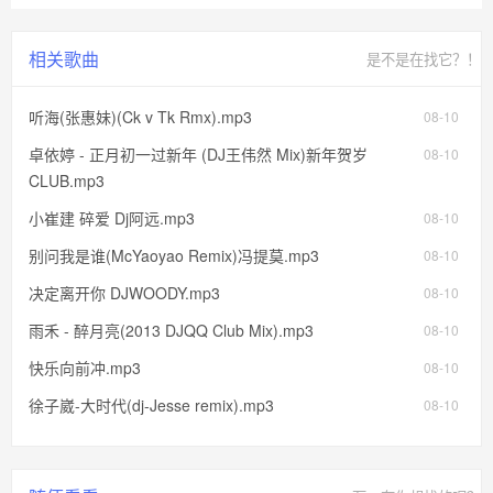
相关歌曲
是不是在找它？！
听海(张惠妹)(Ck v Tk Rmx).mp3
08-10
卓依婷 - 正月初一过新年 (DJ王伟然 Mix)新年贺岁
08-10
CLUB.mp3
小崔建 碎爱 Dj阿远.mp3
08-10
别问我是谁(McYaoyao Remix)冯提莫.mp3
08-10
决定离开你 DJWOODY.mp3
08-10
雨禾 - 醉月亮(2013 DJQQ Club Mix).mp3
08-10
快乐向前冲.mp3
08-10
徐子崴-大时代(dj-Jesse remix).mp3
08-10