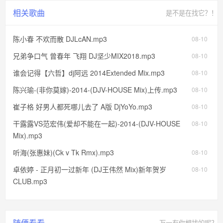
相关歌曲
是不是在找它？！
陈小春 不欢而散 DJLcAN.mp3
08-10
兄弟争口气 曾春年 飞翔 DJ坚少MIX2018.mp3
08-10
谁会记得【六哲】dj阿远 2014Extended Mix.mp3
08-10
陈兴瑜-(非你莫嫁)-2014-(DJV-HOUSE Mix)上传.mp3
08-10
崔子格 好男人都死哪儿去了 A版 DjYoYo.mp3
08-10
干露露VS范宏伟(爱却不能在一起)-2014-(DJV-HOUSE
08-10
Mix).mp3
听海(张惠妹)(Ck v Tk Rmx).mp3
08-10
卓依婷 - 正月初一过新年 (DJ王伟然 Mix)新年贺岁
08-10
CLUB.mp3
随便看看
万一有你想找的呢？