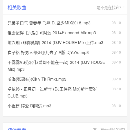
相关歌曲
是不是在找它？！
兄弟争口气 曾春年 飞翔 DJ坚少MIX2018.mp3
08-10
谁会记得【六哲】dj阿远 2014Extended Mix.mp3
08-10
陈兴瑜-(非你莫嫁)-2014-(DJV-HOUSE Mix)上传.mp3
08-10
崔子格 好男人都死哪儿去了 A版 DjYoYo.mp3
08-10
干露露VS范宏伟(爱却不能在一起)-2014-(DJV-HOUSE
08-10
Mix).mp3
听海(张惠妹)(Ck v Tk Rmx).mp3
08-10
卓依婷 - 正月初一过新年 (DJ王伟然 Mix)新年贺岁
08-10
CLUB.mp3
小崔建 碎爱 Dj阿远.mp3
08-10
随便看看
万一有你想找的呢？