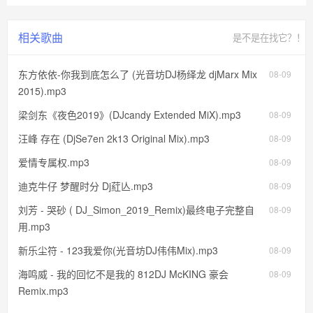
相关歌曲
是不是在找它？！
东方依依-你我到底怎么了 (光音坊DJ杨绎龙 djMarx Mix
08-09
2015).mp3
梁剑东《夜色2019》(DJcandy Extended MiX).mp3
08-09
汪峰 存在 (DjSe7en 2k13 Original Mix).mp3
08-09
爱情专属权.mp3
08-09
迪克牛仔 梦醒时分 Dj葒亾.mp3
08-09
刘芳 - 哭砂 ( DJ_Simon_2019_Remix)最终电子完整自
08-09
用.mp3
新乐尘符 - 123我爱你(光音坊DJ伟伟Mix).mp3
08-09
海鸣威 - 我的回忆不是我的 812DJ McKING 豪会
08-09
Remix.mp3