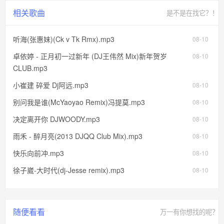
相关歌曲
是不是在找它？！
听海(张惠妹)(Ck v Tk Rmx).mp3
08-10
卓依婷 - 正月初一过新年 (DJ王伟然 Mix)新年贺岁
08-10
CLUB.mp3
小崔建 碎爱 Dj阿远.mp3
08-10
别问我是谁(McYaoyao Remix)冯提莫.mp3
08-10
决定离开你 DJWOODY.mp3
08-10
雨禾 - 醉月亮(2013 DJQQ Club Mix).mp3
08-10
快乐向前冲.mp3
08-10
徐子崴-大时代(dj-Jesse remix).mp3
08-10
随便看看
万一有你想找的呢？