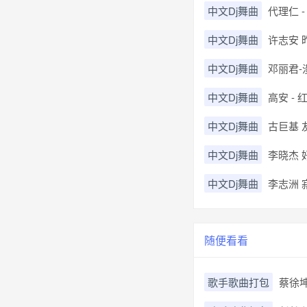
中文Dj舞曲
代理仁 - 
中文Dj舞曲
许志安 昨迟
中文Dj舞曲
邓丽君-漫
中文Dj舞曲
高安 - 红
中文Dj舞曲
古巨基 友共
中文Dj舞曲
李晓杰 好姑
中文Dj舞曲
李志洲 
随便看看
歌手歌曲打包
蔡徐坤