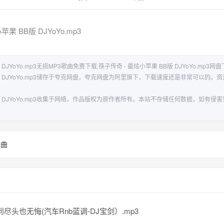
果 BB版 DJYoYo.mp3
 DJYoYo.mp3无损MP3歌曲免费下载,筷子传奇 - 最炫小苹果 BB版 DJYoYo.mp3网
B版 DJYoYo.mp3储存于夸克网盘，夸克网盘为阿里旗下，下载速度还是非常可以的
B版 DJYoYo.mp3收集于网络，作品版权为原作者所有。本站不存储任何数据，如有
舞曲
到尽头也无悔(汽车Rnb蓝调-DJ宝剑）.mp3