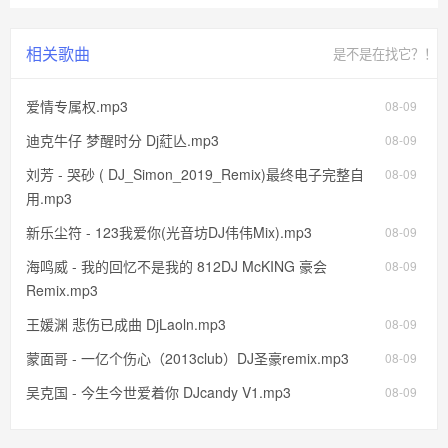
相关歌曲
是不是在找它？！
爱情专属权.mp3
08-09
迪克牛仔 梦醒时分 Dj葒亾.mp3
08-09
刘芳 - 哭砂 ( DJ_Simon_2019_Remix)最终电子完整自
08-09
用.mp3
新乐尘符 - 123我爱你(光音坊DJ伟伟Mix).mp3
08-09
海鸣威 - 我的回忆不是我的 812DJ McKING 豪会
08-09
Remix.mp3
王媛渊 悲伤已成曲 DjLaoln.mp3
08-09
蒙面哥 - 一亿个伤心（2013club）DJ圣豪remix.mp3
08-09
吴克国 - 今生今世爱着你 DJcandy V1.mp3
08-09