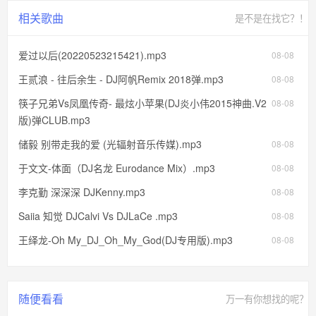
相关歌曲
是不是在找它？！
爱过以后(20220523215421).mp3
08-08
王贰浪 - 往后余生 - DJ阿帆Remix 2018弹.mp3
08-08
筷子兄弟Vs凤凰传奇- 最炫小苹果(DJ炎小伟2015神曲.V2
08-08
版)弹CLUB.mp3
储毅 别带走我的爱 (光辐射音乐传媒).mp3
08-08
于文文-体面（DJ名龙 Eurodance Mix）.mp3
08-08
李克勤 深深深 DJKenny.mp3
08-08
Saiia 知觉 DJCalvi Vs DJLaCe .mp3
08-08
王绎龙-Oh My_DJ_Oh_My_God(DJ专用版).mp3
08-08
随便看看
万一有你想找的呢？