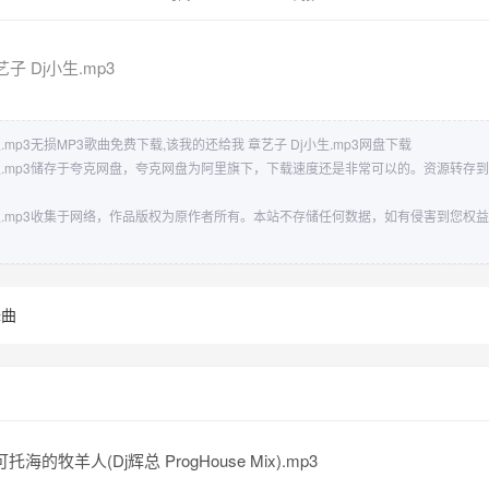
子 Dj小生.mp3
.mp3无损MP3歌曲免费下载,该我的还给我 章艺子 Dj小生.mp3网盘下载
小生.mp3储存于夸克网盘，夸克网盘为阿里旗下，下载速度还是非常可以的。资源转存
小生.mp3收集于网络，作品版权为原作者所有。本站不存储任何数据，如有侵害到您权
舞曲
托海的牧羊人(Dj辉总 ProgHouse Mix).mp3