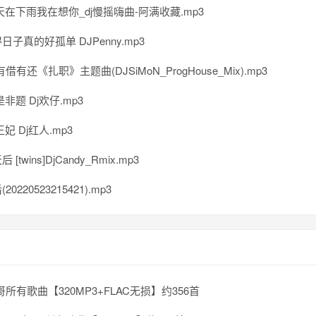
天在下雨我在想你_dj慢摇嗨曲-阿满收藏.mp3
子真的好孤单 DJPenny.mp3
借有还《扎职》主题曲(DJSiMoN_ProgHouse_Mix).mp3
非题 Dj欢仔.mp3
妃 Dj红人.mp3
[twins]DjCandy_Rmix.mp3
0220523215421).mp3
哥所有歌曲【320MP3+FLAC无损】约356首