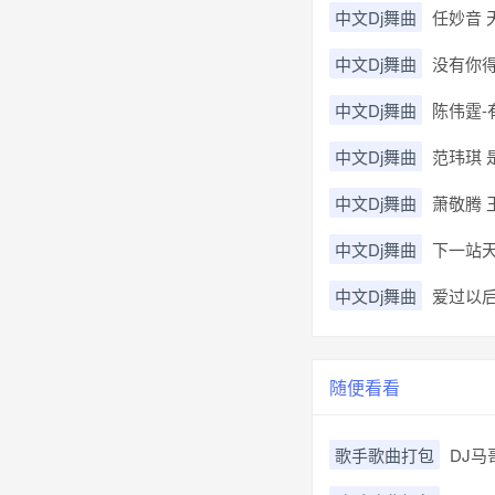
中文Dj舞曲
任妙音 
中文Dj舞曲
没有你得日
中文Dj舞曲
陈伟霆-有
中文Dj舞曲
范玮琪 是
中文Dj舞曲
萧敬腾 王
中文Dj舞曲
下一站天后 
中文Dj舞曲
爱过以后(2
随便看看
歌手歌曲打包
DJ马