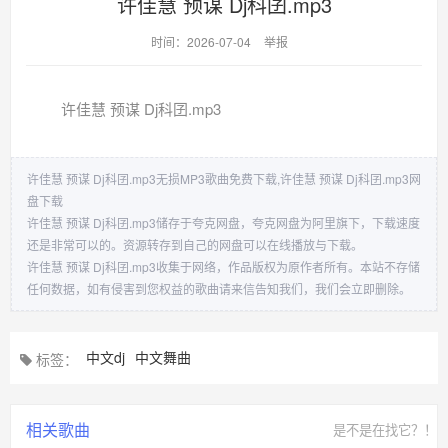
许佳慧 预谋 Dj科囝.mp3
时间：2026-07-04
举报
许佳慧 预谋 Dj科囝.mp3
许佳慧 预谋 Dj科囝.mp3无损MP3歌曲免费下载,许佳慧 预谋 Dj科囝.mp3网
盘下载
许佳慧 预谋 Dj科囝.mp3储存于夸克网盘，夸克网盘为阿里旗下，下载速度
还是非常可以的。资源转存到自己的网盘可以在线播放与下载。
许佳慧 预谋 Dj科囝.mp3收集于网络，作品版权为原作者所有。本站不存储
任何数据，如有侵害到您权益的歌曲请来信告知我们，我们会立即删除。
中文dj
中文舞曲
标签：
相关歌曲
是不是在找它？！