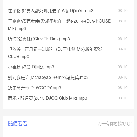
崔子格 好男人都死哪儿去了 A版 DjYoYo.mp3
08-10
干露露VS范宏伟(爱却不能在一起)-2014-(DJV-HOUSE
08-10
Mix).mp3
听海(张惠妹)(Ck v Tk Rmx).mp3
08-10
卓依婷 - 正月初一过新年 (DJ王伟然 Mix)新年贺岁
08-10
CLUB.mp3
小崔建 碎爱 Dj阿远.mp3
08-10
别问我是谁(McYaoyao Remix)冯提莫.mp3
08-10
决定离开你 DJWOODY.mp3
08-10
雨禾 - 醉月亮(2013 DJQQ Club Mix).mp3
08-10
随便看看
万一有你想找的呢？