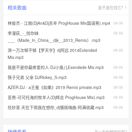
相关歌曲
是不是在找它？！
林俊杰 - 江南(DjAn&Dj苏辛 ProgHouse Mix国语男).mp4
08-08
李漫荻_-_找你妹
08-08
___（Made_In_China__djk__2013_Remix）.mp3
哭一万次够不够【罗天宇】dj阿远 2014Extended
08-08
Mix.mp3
我是不是你最疼爱的人-DJ小鱼儿Exendede Mix.mp3
08-08
筷子兄弟 父亲 DJRickey_S.mp3
08-08
AZER.DJ - a王冕《如果》2019 Remix private.mp3
08-08
亚男-可可托海的牧羊人(Dj辉总 ProgHouse Mix).mp3
08-08
任妙音 天在下雨我在想你_dj慢摇嗨曲-阿满收藏.mp3
08-08
随便看看
万一有你想找的呢？