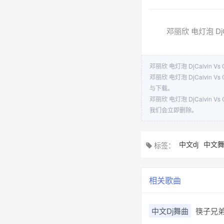
邓丽欣 电灯泡 DjCa
邓丽欣 电灯泡 DjCalvin V
邓丽欣 电灯泡 DjCalv
与下载。
邓丽欣 电灯泡 DjCalv
我们会立即删除。
中文dj
中文
标签：
相关歌曲
中文Dj舞曲
筷子兄弟V