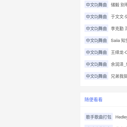
中文Dj舞曲
储毅 别
中文Dj舞曲
于文文-体
中文Dj舞曲
李克勤 深
中文Dj舞曲
Saiia 知
中文Dj舞曲
王绎龙-O
中文Dj舞曲
余润泽_想
中文Dj舞曲
兄弟我挺你(
随便看看
歌手歌曲打包
Hed