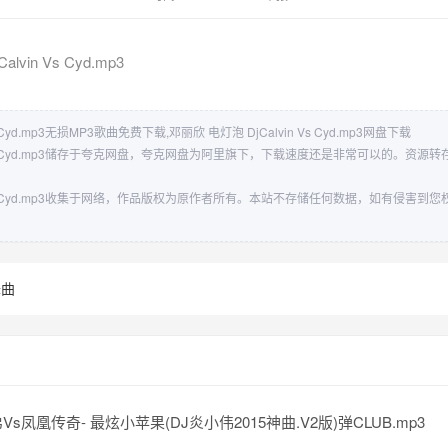
lvin Vs Cyd.mp3
s Cyd.mp3无损MP3歌曲免费下载,邓丽欣 电灯泡 DjCalvin Vs Cyd.mp3网盘下载
in Vs Cyd.mp3储存于夸克网盘，夸克网盘为阿里旗下，下载速度还是非常可以的。资
in Vs Cyd.mp3收集于网络，作品版权为原作者所有。本站不存储任何数据，如有侵害
舞曲
s凤凰传奇- 最炫小苹果(DJ炎小伟2015神曲.V2版)弹CLUB.mp3