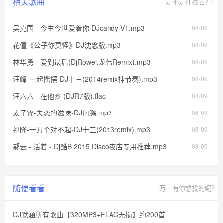
相关歌曲
是不是在找它？！
吴克国 - 今生今世爱着你 DJcandy V1.mp3
08-09
花僮《公子你莫怪》DJ沈念版.mp3
08-09
林华勇 - 爱到最后(DjRowei.龙伟Remix).mp3
08-09
汪峰-一起摇摆-DJ十三(2014remix神节奏).mp3
08-09
汪六六 - 在他乡 (DJR7版).flac
08-09
太子锋-失恋的滋味-DJ何鹏.mp3
08-09
祁隆-一万个对不起-DJ十三(2013remix).mp3
08-09
郝云 - 活着 - Dj酷B 2015 Disco夜店专用推荐.mp3
08-09
随便看看
万一有你想找的呢？
DJ默涵所有歌曲【320MP3+FLAC无损】约200首