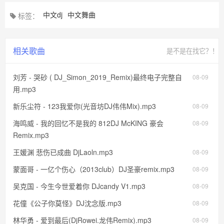
中文dj
中文舞曲
标签：
相关歌曲
是不是在找它？！
刘芳 - 哭砂 ( DJ_Simon_2019_Remix)最终电子完整自
08-09
用.mp3
新乐尘符 - 123我爱你(光音坊DJ伟伟Mix).mp3
08-09
海鸣威 - 我的回忆不是我的 812DJ McKING 豪会
08-09
Remix.mp3
王媛渊 悲伤已成曲 DjLaoln.mp3
08-09
蒙面哥 - 一亿个伤心（2013club）DJ圣豪remix.mp3
08-09
吴克国 - 今生今世爱着你 DJcandy V1.mp3
08-09
花僮《公子你莫怪》DJ沈念版.mp3
08-09
林华勇 - 爱到最后(DjRowei.龙伟Remix).mp3
08-09