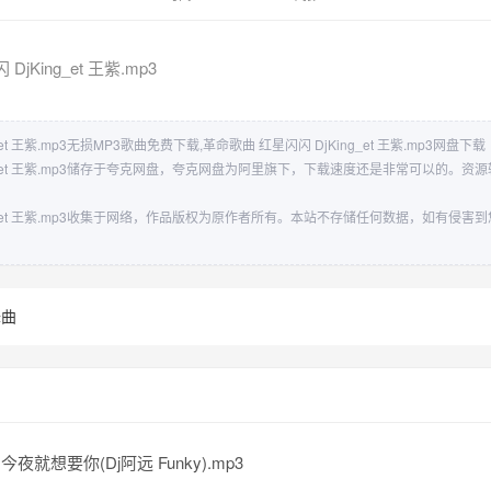
jKing_et 王紫.mp3
et 王紫.mp3无损MP3歌曲免费下载,革命歌曲 红星闪闪 DjKing_et 王紫.mp3网盘下载
ng_et 王紫.mp3储存于夸克网盘，夸克网盘为阿里旗下，下载速度还是非常可以的。
ng_et 王紫.mp3收集于网络，作品版权为原作者所有。本站不存储任何数据，如有侵
舞曲
 今夜就想要你(Dj阿远 Funky).mp3