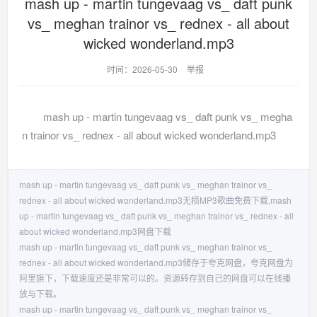
mash up - martin tungevaag vs_ daft punk
vs_ meghan trainor vs_ rednex - all about
wicked wonderland.mp3
时间：2026-05-30
举报
mash up - martin tungevaag vs_ daft punk vs_ megha
n trainor vs_ rednex - all about wicked wonderland.mp3
mash up - martin tungevaag vs_ daft punk vs_ meghan trainor vs_
rednex - all about wicked wonderland.mp3无损MP3歌曲免费下载,mash
up - martin tungevaag vs_ daft punk vs_ meghan trainor vs_ rednex - all
about wicked wonderland.mp3网盘下载
mash up - martin tungevaag vs_ daft punk vs_ meghan trainor vs_
rednex - all about wicked wonderland.mp3储存于夸克网盘，夸克网盘为
阿里旗下，下载速度还是非常可以的。资源转存到自己的网盘可以在线播
放与下载。
mash up - martin tungevaag vs_ daft punk vs_ meghan trainor vs_