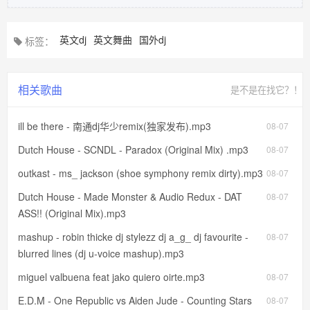
英文dj
英文舞曲
国外dj
标签：
相关歌曲
是不是在找它？！
ill be there - 南通dj华少remix(独家发布).mp3
08-07
Dutch House - SCNDL - Paradox (Original Mix) .mp3
08-07
outkast - ms_ jackson (shoe symphony remix dirty).mp3
08-07
Dutch House - Made Monster & Audio Redux - DAT
08-07
ASS!! (Original Mix).mp3
mashup - robin thicke dj stylezz dj a_g_ dj favourite -
08-07
blurred lines (dj u-voice mashup).mp3
miguel valbuena feat jako quiero oirte.mp3
08-07
E.D.M - One Republic vs Aiden Jude - Counting Stars
08-07