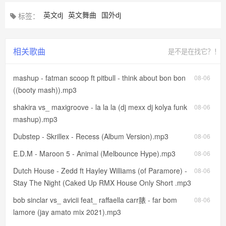
英文dj
英文舞曲
国外dj
标签：
相关歌曲
是不是在找它？！
mashup - fatman scoop ft pitbull - think about bon bon
08-06
((booty mash)).mp3
shakira vs_ maxigroove - la la la (dj mexx dj kolya funk
08-06
mashup).mp3
Dubstep - Skrillex - Recess (Album Version).mp3
08-06
E.D.M - Maroon 5 - Animal (Melbounce Hype).mp3
08-06
Dutch House - Zedd ft Hayley Williams (of Paramore) -
08-06
Stay The Night (Caked Up RMX House Only Short .mp3
bob sinclar vs_ avicii feat_ raffaella carr脿 - far bom
08-06
lamore (jay amato mix 2021).mp3