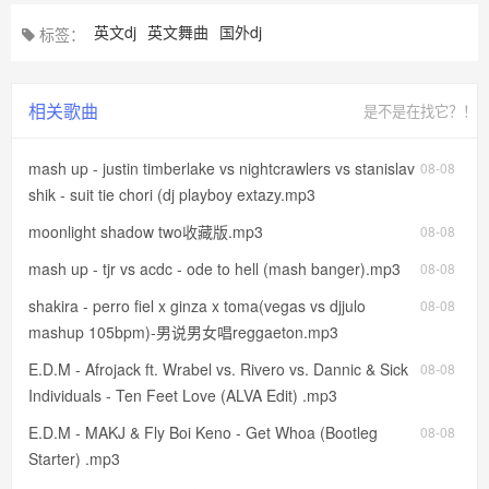
英文dj
英文舞曲
国外dj
标签：
相关歌曲
是不是在找它？！
mash up - justin timberlake vs nightcrawlers vs stanislav
08-08
shik - suit tie chori (dj playboy extazy.mp3
moonlight shadow two收藏版.mp3
08-08
mash up - tjr vs acdc - ode to hell (mash banger).mp3
08-08
shakira - perro fiel x ginza x toma(vegas vs djjulo
08-08
mashup 105bpm)-男说男女唱reggaeton.mp3
E.D.M - Afrojack ft. Wrabel vs. Rivero vs. Dannic & Sick
08-08
Individuals - Ten Feet Love (ALVA Edit) .mp3
E.D.M - MAKJ & Fly Boi Keno - Get Whoa (Bootleg
08-08
Starter) .mp3