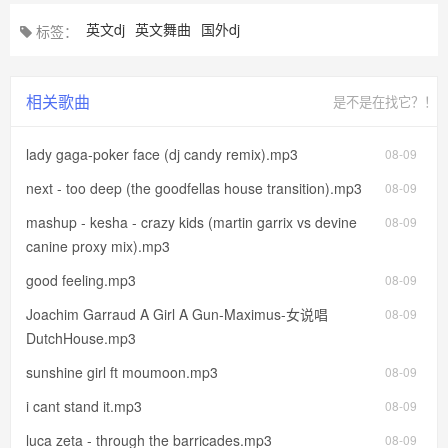
英文dj
英文舞曲
国外dj
标签：
相关歌曲
是不是在找它？！
lady gaga-poker face (dj candy remix).mp3
08-09
next - too deep (the goodfellas house transition).mp3
08-09
mashup - kesha - crazy kids (martin garrix vs devine
08-09
canine proxy mix).mp3
good feeling.mp3
08-09
Joachim Garraud A Girl A Gun-Maximus-女说唱
08-09
DutchHouse.mp3
sunshine girl ft moumoon.mp3
08-09
i cant stand it.mp3
08-09
luca zeta - through the barricades.mp3
08-09