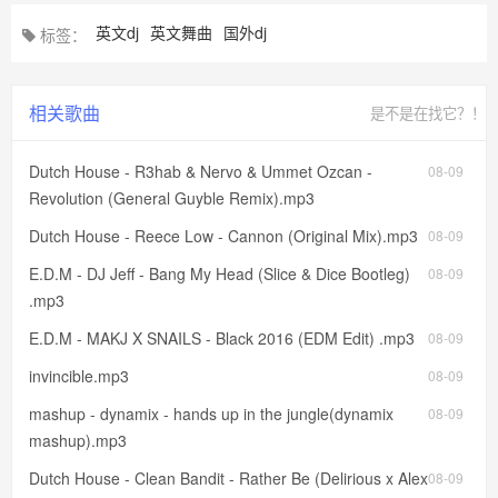
英文dj
英文舞曲
国外dj
标签：
相关歌曲
是不是在找它？！
Dutch House - R3hab & Nervo & Ummet Ozcan -
08-09
Revolution (General Guyble Remix).mp3
Dutch House - Reece Low - Cannon (Original Mix).mp3
08-09
E.D.M - DJ Jeff - Bang My Head (Slice & Dice Bootleg)
08-09
.mp3
E.D.M - MAKJ X SNAILS - Black 2016 (EDM Edit) .mp3
08-09
invincible.mp3
08-09
mashup - dynamix - hands up in the jungle(dynamix
08-09
mashup).mp3
Dutch House - Clean Bandit - Rather Be (Delirious x Alex
08-09