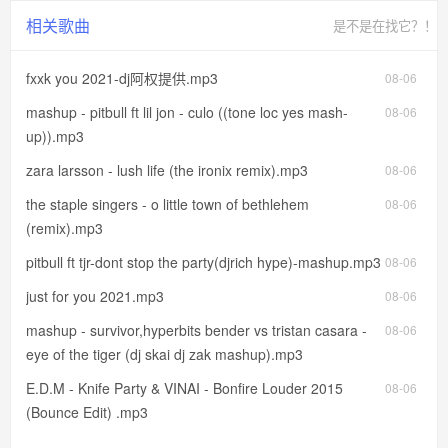
相关歌曲
是不是在找它？！
fxxk you 2021-dj阿权提供.mp3
08-06
mashup - pitbull ft lil jon - culo ((tone loc yes mash-
08-06
up)).mp3
zara larsson - lush life (the ironix remix).mp3
08-06
the staple singers - o little town of bethlehem
08-06
(remix).mp3
pitbull ft tjr-dont stop the party(djrich hype)-mashup.mp3
08-06
just for you 2021.mp3
08-06
mashup - survivor,hyperbits bender vs tristan casara -
08-06
eye of the tiger (dj skai dj zak mashup).mp3
E.D.M - Knife Party & VINAI - Bonfire Louder 2015
08-06
(Bounce Edit) .mp3