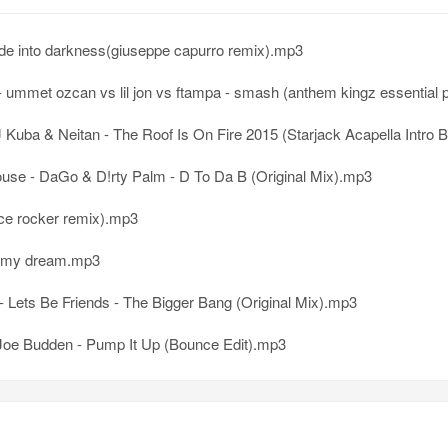
fade into darkness(giuseppe capurro remix).mp3
mmet ozcan vs lil jon vs ftampa - smash (anthem kingz essential party starter
uba & Neitan - The Roof Is On Fire 2015 (Starjack Acapella Intro Boun
use - DaGo & D!rty Palm - D To Da B (Original Mix).mp3
ce rocker remix).mp3
f my dream.mp3
- Lets Be Friends - The Bigger Bang (Original Mix).mp3
Joe Budden - Pump It Up (Bounce Edit).mp3