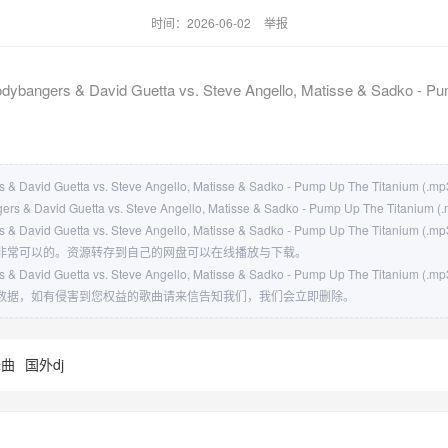
时间：2026-06-02
举报
dybangers & David Guetta vs. Steve Angello, Matisse & Sadko - Pu
rs & David Guetta vs. Steve Angello, Matisse & Sadko - Pump Up The Titan
ers & David Guetta vs. Steve Angello, Matisse & Sadko - Pump Up The Titani
rs & David Guetta vs. Steve Angello, Matisse & Sadko - Pump Up The Ti
非常可以的。资源转存到自己的网盘可以在线播放与下载。
rs & David Guetta vs. Steve Angello, Matisse & Sadko - Pump Up The Ti
数据，如有侵害到您权益的歌曲请来信告知我们，我们会立即删除。
舞曲
国外dj