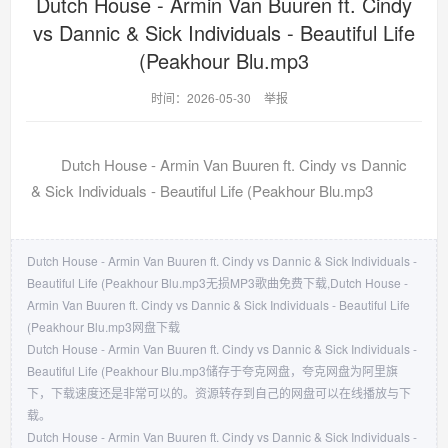
Dutch House - Armin Van Buuren ft. Cindy
vs Dannic & Sick Individuals - Beautiful Life
(Peakhour Blu.mp3
时间：2026-05-30
举报
Dutch House - Armin Van Buuren ft. Cindy vs Dannic
& Sick Individuals - Beautiful Life (Peakhour Blu.mp3
Dutch House - Armin Van Buuren ft. Cindy vs Dannic & Sick Individuals -
Beautiful Life (Peakhour Blu.mp3无损MP3歌曲免费下载,Dutch House -
Armin Van Buuren ft. Cindy vs Dannic & Sick Individuals - Beautiful Life
(Peakhour Blu.mp3网盘下载
Dutch House - Armin Van Buuren ft. Cindy vs Dannic & Sick Individuals -
Beautiful Life (Peakhour Blu.mp3储存于夸克网盘，夸克网盘为阿里旗
下，下载速度还是非常可以的。资源转存到自己的网盘可以在线播放与下
载。
Dutch House - Armin Van Buuren ft. Cindy vs Dannic & Sick Individuals -