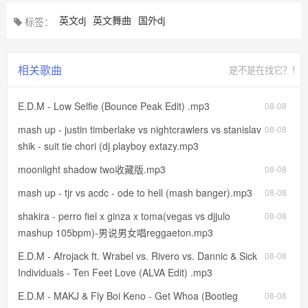
英文dj
英文舞曲
国外dj
标签：
相关歌曲
是不是在找它？！
E.D.M - Low Selfie (Bounce Peak Edit) .mp3
08-08
mash up - justin timberlake vs nightcrawlers vs stanislav
08-08
shik - suit tie chori (dj playboy extazy.mp3
moonlight shadow two收藏版.mp3
08-08
mash up - tjr vs acdc - ode to hell (mash banger).mp3
08-08
shakira - perro fiel x ginza x toma(vegas vs djjulo
08-08
mashup 105bpm)-男说男女唱reggaeton.mp3
E.D.M - Afrojack ft. Wrabel vs. Rivero vs. Dannic & Sick
08-08
Individuals - Ten Feet Love (ALVA Edit) .mp3
E.D.M - MAKJ & Fly Boi Keno - Get Whoa (Bootleg
08-08