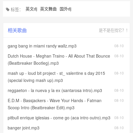
英文dj
英文舞曲
国外dj
标签：
相关歌曲
是不是在找它？！
gang bang in miami randy wallz.mp3
08-10
Dutch House - Meghan Traino - All About That Bounce
08-10
(Beatbreaker Bootleg).mp3
mash up - loud bit project - st_ valentine s day 2015
08-10
(special loving mash up).mp3
reggaeton - la nueva y la ex (santarosa intro).mp3
08-10
E.D.M - Bassjackers - Wave Your Hands - Fatman
08-10
Scoop Intro (Beatbreaker Edit).mp3
pitbull enrique iglesias - come go (aca intro outro).mp3
08-10
banger joint.mp3
08-10